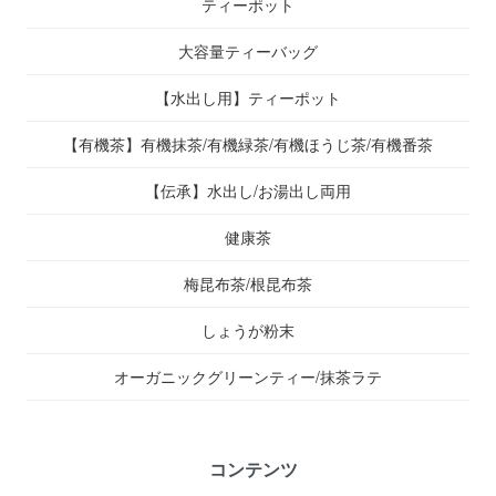
ティーポット
大容量ティーバッグ
【水出し用】ティーポット
【有機茶】有機抹茶/有機緑茶/有機ほうじ茶/有機番茶
【伝承】水出し/お湯出し両用
健康茶
梅昆布茶/根昆布茶
しょうが粉末
オーガニックグリーンティー/抹茶ラテ
コンテンツ