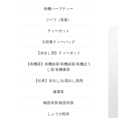
有機ハーブティー
リーフ（茶葉）
ティーポット
大容量ティーバッグ
【水出し用】ティーポット
【有機茶】有機抹茶/有機緑茶/有機ほう
じ茶/有機番茶
【伝承】水出し/お湯出し両用
健康茶
梅昆布茶/根昆布茶
しょうが粉末