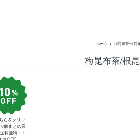
ホーム
>
梅昆布茶/根昆
梅昆布茶/根
ちらをクリッ
10個まとめ買
送料無料・1
0％OFF