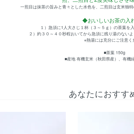
一煎目は抹茶の旨みと青々とした水色を、二煎目は玄米独特
◆おいしいお茶の入
１）急須に1人大さじ１杯（３～５ｇ）の茶葉を
２）約３０～４０秒程おいてから急須に残り湯のないよ
※熱湯には充分にご注意く
■茶葉 150g
■産地 有機玄米（秋田県産）、有機
あなたにおすす