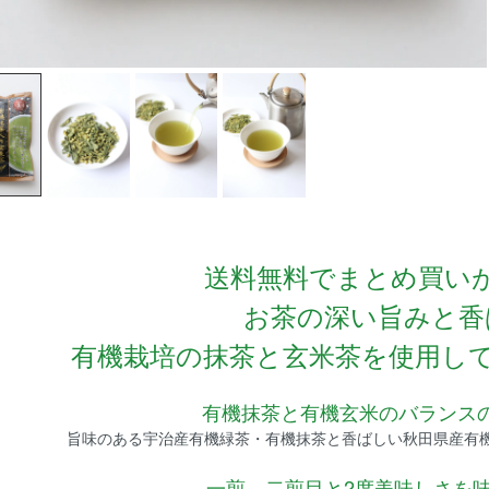
送料無料でまとめ買い
お茶の深い旨みと香
有機栽培の抹茶と玄米茶を使用し
有機抹茶と有機玄米のバランス
旨味のある宇治産有機緑茶・有機抹茶と香ばしい秋田県産有
一煎、二煎目と2度美味しさを