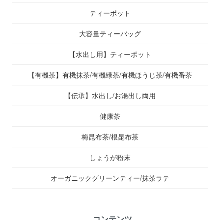
ティーポット
大容量ティーバッグ
【水出し用】ティーポット
【有機茶】有機抹茶/有機緑茶/有機ほうじ茶/有機番茶
【伝承】水出し/お湯出し両用
健康茶
梅昆布茶/根昆布茶
しょうが粉末
オーガニックグリーンティー/抹茶ラテ
コンテンツ