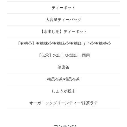
ティーポット
大容量ティーバッグ
【水出し用】ティーポット
【有機茶】有機抹茶/有機緑茶/有機ほうじ茶/有機番茶
【伝承】水出し/お湯出し両用
健康茶
梅昆布茶/根昆布茶
しょうが粉末
オーガニックグリーンティー/抹茶ラテ
コンテンツ