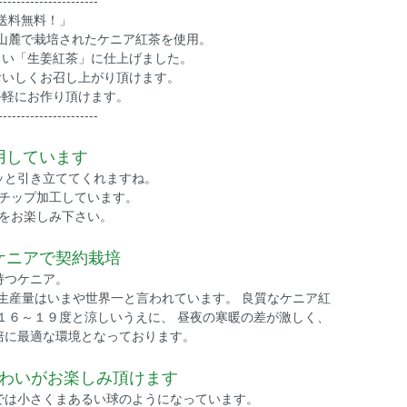
----------------------
送料無料！」
山麓で栽培されたケニア紅茶を使用。
しい「生姜紅茶」に仕上げました。
おいしくお召し上がり頂けます。
手軽にお作り頂けます。
----------------------
用しています
ッと引き立ててくれますね。
チップ加工しています。
をお楽しみ下さい。
ケニアで契約栽培
持つケニア。
生産量はいまや世界一と言われています。 良質なケニア紅
温１６～１９度と涼しいうえに、 昼夜の寒暖の差が激しく、
培に最適な環境となっております。
わいがお楽しみ頂けます
では小さくまあるい球のようになっています。