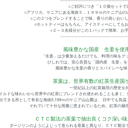
-----------------------------------------------
○ご好評につき「１０個セットで
○アフリカ、ケニアにある海抜５，１９９ｍのケニア山の
○この２つをブレンドすることで味、香りの良いおい
○ホットティーはもちろん、アイスティーにしても
○２～３名様分がこの１パックで簡単、お
-----------------------------------------------
風味豊かな国産 生姜を使
「生姜」は少量加えるだけでも、料理の味をグ
ひしわでは、安心良質な「国内産 生姜」を
風味豊かな生姜の香りとスパイシーな味
茶葉は、世界有数の紅茶生産国
一世紀以上の紅茶栽培の歴史を
イルドな味わいから世界中の紅茶にブレンドされ使われることも多く、
出できる所として有名な海抜5,199ｍのケニア山山麓は、 日中でも気
それでいて十分な雨量に恵まれているため、紅茶の栽
ＣＴＣ製法の茶葉で抽出良くコク深い味
ダージリンのようによじって造られる茶葉と異なり、ＣＴＣ製法