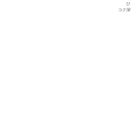
ひ
コク深