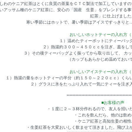
しわのケニア紅茶はとくに良質の茶葉をＣＴＣ製法で加工していますの
いアッサム種のケニア紅茶に、安心の「国産 生姜」をブレンドする事
紅茶」に仕上げました
寒い季節にはホットで、暑い季節はアイスですっきりと
おいしいホットティーの入れ方（
１）温めたティーポットにティーバッ
２）熱湯約３００～４５０ｃｃを注ぎ、蓋をし
３）その後ティーバッグよく振ってから取り出して、 カ
（カップもあらかじめ温めておい
おいしいアイスティーの入れ方（
１）熱湯の量をホットティーの半分（約１５０～２２０ｃｃ）くら
２）グラスに氷をたっぷり入れて一気にティーを注ぎ
********************************************
■お客様の声
・１度に２～３杯分作れるので、友人を招い
・これを飲んだら、他のは飲め
・ケニア紅茶と高知生姜の相性
・生姜紅茶を大変おいしく飲ませて頂きました。飛び上