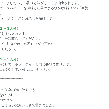
で、よりおいしい香りと味がじっくり抽出されます。
で、スパイシーな風味と紅茶のまろやかな味わいの「生姜
。
…オールシーズンお楽しみ頂けます！
２～３人分）
グを１つ入れます。
て１分程蒸らしてください。
ップに注ぎ分けてお召し上がり下さい。
てください。）
２～３人分）
いにして、ホットティーと同じ要領で作ります。
入れ冷やしてお召し上がり下さい。
*******************
たお茶会の時に使えそう。
ないです。
バツグン！
がるくらいのおいしさで驚きました。